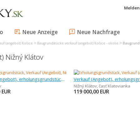
Melden 
fo
Neue Anzeige
Neue Nachfrage
>
>
uf (angebot) Košice
Baugrundstücke verkauf (angebot) Košice - okolie
Baugrunds
) Nižný Klátov
Verkauf (Angebot), erholungsgrundstück, 695 m
v
Nižný Klátov
,
časť Klatovianka
0
EUR
119 000,00
EUR