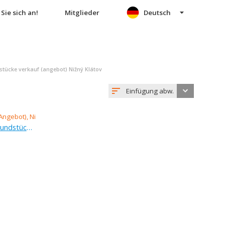
Sie sich an!
Mitglieder
Deutsch
tücke verkauf (angebot) Nižný Klátov
Einfügung abw.
Verkauf (Angebot), erholungsgrundstück, 1 188 m