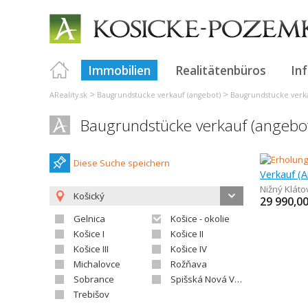
Immobilien
Realitätenbüros
In
>
>
AReality.sk
Baugrundstücke verkauf (angebot)
Baugrundstücke verka
Baugrundstücke verkauf (angebot
Diese Suche speichern
Nižný Kláto
Košický
29 990,0
Gelnica
Košice - okolie
Košice I
Košice II
Košice III
Košice IV
Michalovce
Rožňava
Sobrance
Spišská Nová Ves
Trebišov