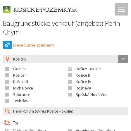
Baugrundstücke verkauf (angebot) Perín-
Chym
Diese Suche speichern
Košický
Gelnica
Košice - okolie
Košice I
Košice II
Košice III
Košice IV
Michalovce
Rožňava
Sobrance
Spišská Nová Ves
Trebišov
Typ
Verkauf (Angebot)
Vermietung (Angebot)