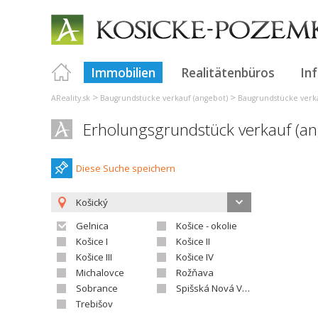
Immobilien
Realitätenbüros
In
>
>
AReality.sk
Baugrundstücke verkauf (angebot)
Baugrundstücke verka
Erholungsgrundstück verkauf (an
Diese Suche speichern
Košický
Gelnica
Košice - okolie
Košice I
Košice II
Košice III
Košice IV
Michalovce
Rožňava
Sobrance
Spišská Nová Ves
Trebišov