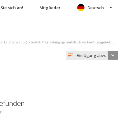
Sie sich an!
Mitglieder
Deutsch
>
erkauf (angebot) Smolník
Erholungsgrundstück verkauf (angebot) Smolník
Einfügung abw.
gefunden
r