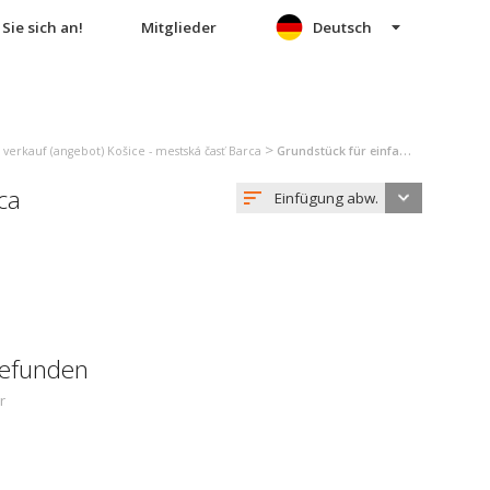
Sie sich an!
Mitglieder
Deutsch
>
verkauf (angebot) Košice - mestská časť Barca
Grundstück für einfamilienhäuser verkauf (angebot) Košice - mestská časť Barca
ca
Einfügung abw.
gefunden
r