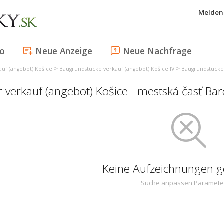
Melden 
fo
Neue Anzeige
Neue Nachfrage
>
>
uf (angebot) Košice
Baugrundstücke verkauf (angebot) Košice IV
Baugrundstücke 
 verkauf (angebot) Košice - mestská časť Bar
Keine Aufzeichnungen 
Suche anpassen Paramete