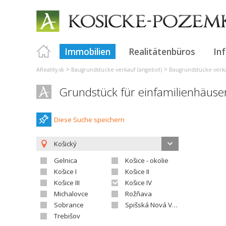
Immobilien
Realitätenbüros
In
>
>
AReality.sk
Baugrundstücke verkauf (angebot)
Baugrundstücke verka
Grundstück für einfamilienhäuser
Diese Suche speichern
Košický
Gelnica
Košice - okolie
Košice I
Košice II
Košice III
Košice IV
Michalovce
Rožňava
Sobrance
Spišská Nová Ves
Trebišov