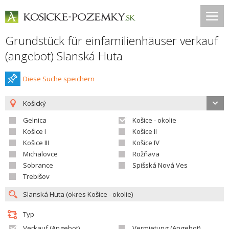
Grundstück für einfamilienhäuser verkauf
(angebot) Slanská Huta
Diese Suche speichern
Košický
Gelnica
Košice - okolie
Košice I
Košice II
Košice III
Košice IV
Michalovce
Rožňava
Sobrance
Spišská Nová Ves
Trebišov
Typ
Verkauf (Angebot)
Vermietung (Angebot)