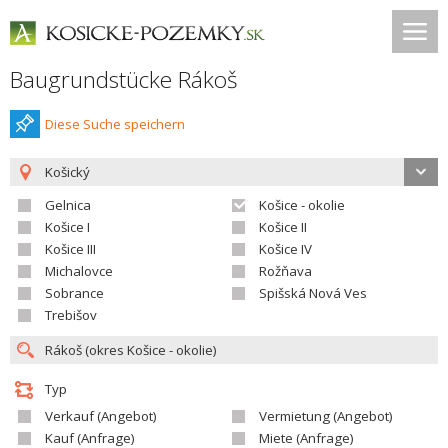
Baugrundstücke Rákoš
Diese Suche speichern
Košický
Gelnica
Košice - okolie
Košice I
Košice II
Košice III
Košice IV
Michalovce
Rožňava
Sobrance
Spišská Nová Ves
Trebišov
Typ
Verkauf (Angebot)
Vermietung (Angebot)
Kauf (Anfrage)
Miete (Anfrage)