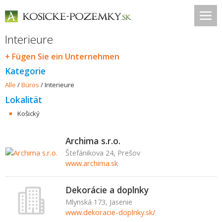
Interieure
+ Fügen Sie ein Unternehmen
Kategorie
Alle
/
Büros
/
Interieure
Lokalität
Košický
Archima s.r.o.
Štefánikova 24, Prešov
www.archima.sk
Dekorácie a doplnky
Mlynská 173, Jasenie
www.dekoracie-doplnky.sk/