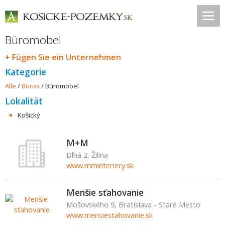
Büromöbel
+ Fügen Sie ein Unternehmen
Kategorie
Alle
/
Büros
/
Büromöbel
Lokalität
Košický
M+M
Dlhá 2, Žilina
www.mminteriery.sk
Menšie sťahovanie
Mošovského 9, Bratislava - Staré Mesto
www.mensiestahovanie.sk