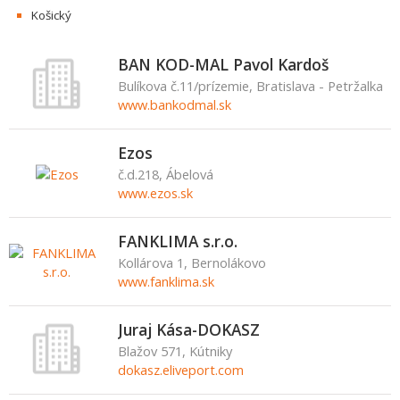
Košický
BAN KOD-MAL Pavol Kardoš
Bulíkova č.11/prízemie, Bratislava - Petržalka
www.bankodmal.sk
Ezos
č.d.218, Ábelová
www.ezos.sk
FANKLIMA s.r.o.
Kollárova 1, Bernolákovo
www.fanklima.sk
Juraj Kása-DOKASZ
Blažov 571, Kútniky
dokasz.eliveport.com