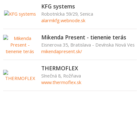
KFG systems
Robotnícka 59/29, Senica
alarmkfg.webnode.sk
Mikenda Present - tienenie terás
Eisnerova 35, Bratislava - Devínska Nová Ves
mikendapresent.sk/
THERMOFLEX
Slnečná 8, Rožňava
www.thermoflex.sk