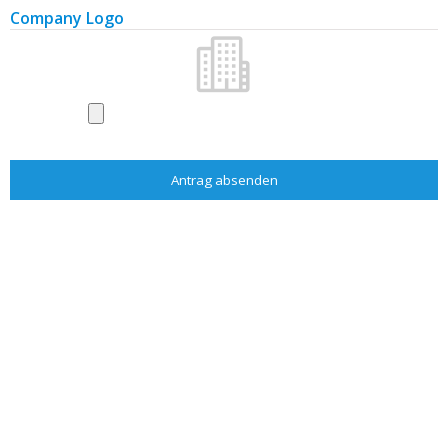
Dächer, Dachdeckmaterialien
Company Logo
Alarme und Sicherungsanlagen
Wasser, Gas, Heizung
Wasseraufbereitung
Aufzüge
Messen und Ausstellungen
Zeitschriften und Literatur
Bau
Baufirmen
Baumaterialien
Baumaterialien - Hersteller
Garten
Gartenfirmen
Gartenausstattung
Gartenzentren, Blumen
Literatur
Architekten/Projektante
Bau
Garten