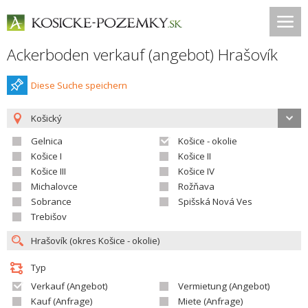
Ackerboden verkauf (angebot) Hrašovík
Diese Suche speichern
Košický
Gelnica
Košice - okolie
Košice I
Košice II
Košice III
Košice IV
Michalovce
Rožňava
Sobrance
Spišská Nová Ves
Trebišov
Typ
Verkauf (Angebot)
Vermietung (Angebot)
Kauf (Anfrage)
Miete (Anfrage)