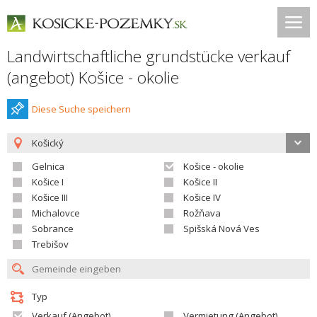
Landwirtschaftliche grundstücke verkauf
(angebot) Košice - okolie
Diese Suche speichern
Košický
Gelnica
Košice - okolie
Košice I
Košice II
Košice III
Košice IV
Michalovce
Rožňava
Sobrance
Spišská Nová Ves
Trebišov
Typ
Verkauf (Angebot)
Vermietung (Angebot)