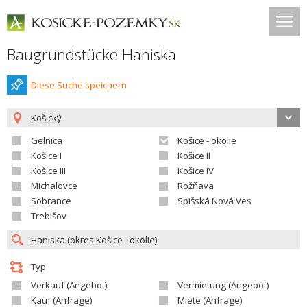
Baugrundstücke Haniska
Diese Suche speichern
Košický
Gelnica
Košice - okolie
Košice I
Košice II
Košice III
Košice IV
Michalovce
Rožňava
Sobrance
Spišská Nová Ves
Trebišov
Typ
Verkauf (Angebot)
Vermietung (Angebot)
Kauf (Anfrage)
Miete (Anfrage)