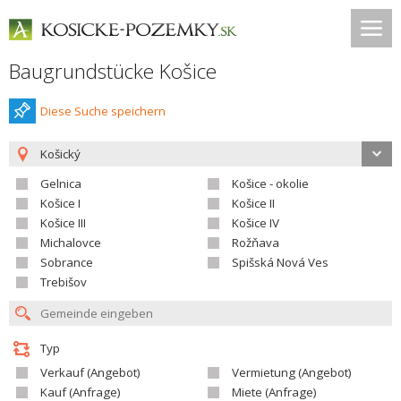
Baugrundstücke Košice
Diese Suche speichern
Košický
Gelnica
Košice - okolie
Košice I
Košice II
Košice III
Košice IV
Michalovce
Rožňava
Sobrance
Spišská Nová Ves
Trebišov
Typ
Verkauf (Angebot)
Vermietung (Angebot)
Kauf (Anfrage)
Miete (Anfrage)