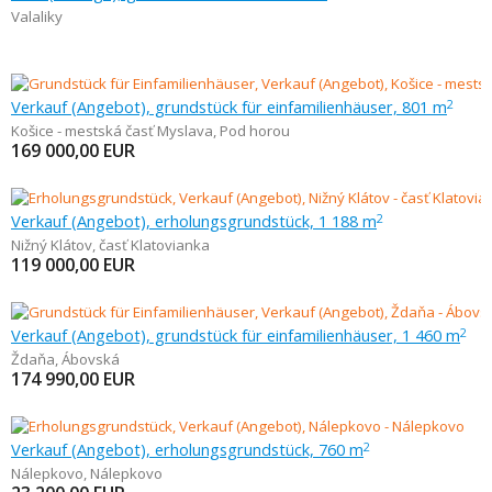
Valaliky
Verkauf (Angebot), grundstück für einfamilienhäuser, 801 m
2
Košice - mestská časť Myslava
,
Pod horou
169 000,00
EUR
Verkauf (Angebot), erholungsgrundstück, 1 188 m
2
Nižný Klátov
,
časť Klatovianka
119 000,00
EUR
Verkauf (Angebot), grundstück für einfamilienhäuser, 1 460 m
2
Ždaňa
,
Ábovská
174 990,00
EUR
Verkauf (Angebot), erholungsgrundstück, 760 m
2
Nálepkovo
,
Nálepkovo