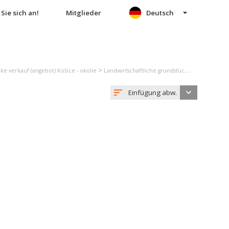
Sie sich an!
Mitglieder
Deutsch
>
ke verkauf (angebot) Košice - okolie
Landwirtschaftliche grundstücke verkauf (angebot) Čečejovce
Einfügung abw.