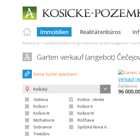
Immobilien
Realitätenbüros
In
>
>
AReality.sk
Landwirtschaftliche grundstücke verkauf (angebot)
Land
Garten verkauf (angebot) Čečejo
Diese Suche speichern
Verkauf (
Čečejovce
Košický
96 000,0
Gelnica
Košice - okolie
Košice I
Košice II
Košice III
Košice IV
Michalovce
Rožňava
Sobrance
Spišská Nová Ves
Trebišov