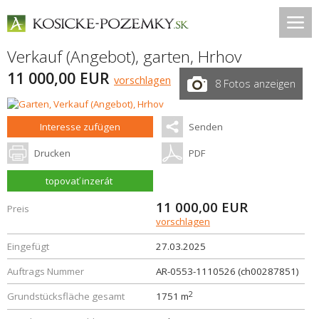
Verkauf (Angebot), garten,
Hrhov
11 000,00 EUR
vorschlagen
8 Fotos anzeigen
Interesse zufügen
Senden
Drucken
PDF
topovať inzerát
11 000,00
EUR
Preis
vorschlagen
Eingefügt
27.03.2025
Auftrags Nummer
AR-0553-1110526 (ch00287851)
2
Grundstücksfläche gesamt
1751 m