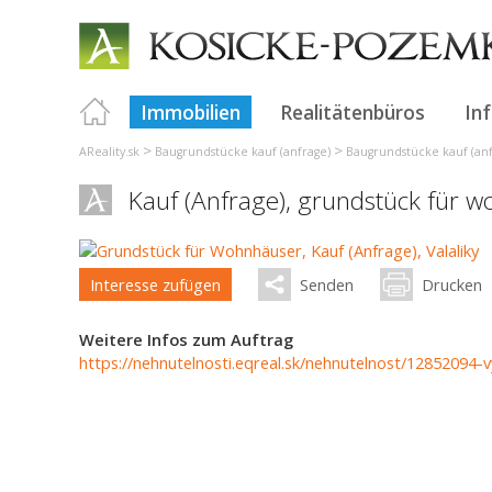
Immobilien
Realitätenbüros
In
>
>
AReality.sk
Baugrundstücke kauf (anfrage)
Baugrundstücke kauf (anf
Kauf (Anfrage), grundstück für 
Interesse zufügen
Senden
Drucken
Weitere Infos zum Auftrag