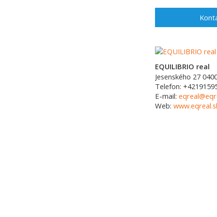
Konta
EQUILIBRIO real
Jesenského 27
040
Telefon:
+4219159
E-mail:
eqreal@eqre
Web:
www.eqreal.s