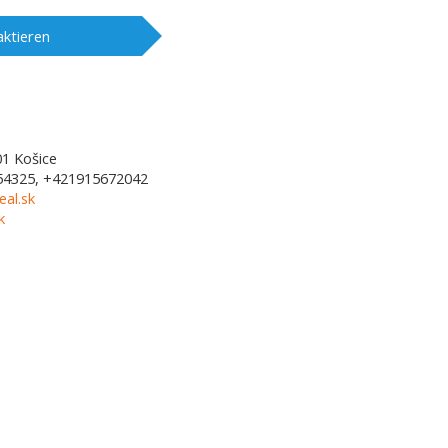
ktieren
01
Košice
54325, +421915672042
al.sk
k