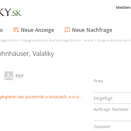
Melden 
fo
Neue Anzeige
Neue Nachfrage
>
>
rage) Košice
Baugrundstücke kauf (anfrage) Košice - okolie
Baugrundstücke kauf (
wohnhäuser,
Valaliky
PDF
Preis
https://nehnutelnosti.eqreal.sk/nehnutelnost/12852094-vykupime-vas-pozemok-v-kosiciach-a-v-okoli
Eingefügt
Auftrags Nummer
Zustand