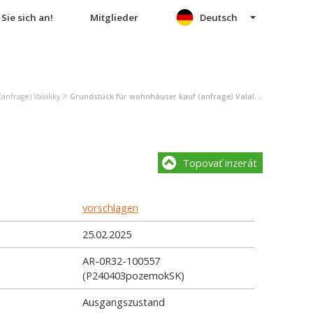
Sie sich an!
Mitglieder
Deutsch
>
anfrage) Valaliky
Grundstück für wohnhäuser kauf (anfrage) Valaliky
Topovať inzerát
vorschlagen
25.02.2025
AR-0R32-100557
(P240403pozemokSK)
Ausgangszustand