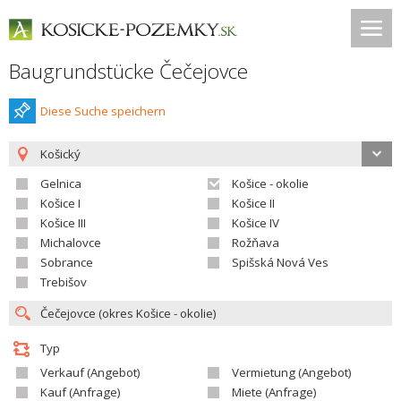
Baugrundstücke Čečejovce
Diese Suche speichern
Košický
Gelnica
Košice - okolie
Košice I
Košice II
Košice III
Košice IV
Michalovce
Rožňava
Sobrance
Spišská Nová Ves
Trebišov
Typ
Verkauf (Angebot)
Vermietung (Angebot)
Kauf (Anfrage)
Miete (Anfrage)