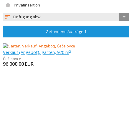
Privatinsertion
Einfügung abw.
Gefundene Aufträge
1
Verkauf (Angebot), garten, 920 m
2
Čečejovce
96 000,00
EUR