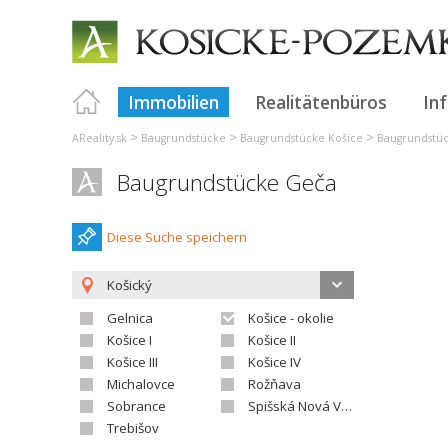
Immobilien
Realitätenbüros
In
>
>
>
AReality.sk
Baugrundstücke
Baugrundstücke Košice
Baugrundstüc
Baugrundstücke Geča
Diese Suche speichern
Košický
Gelnica
Košice - okolie
Košice I
Košice II
Košice III
Košice IV
Michalovce
Rožňava
Sobrance
Spišská Nová Ves
Trebišov