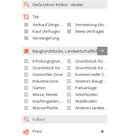
Typ
Verkauf (Angebot)
Vermietung (Angebot)
Kauf (Anfrage)
Miete (Anfrage)
Versteigerung
Baugrundstücke, Landwirtschaftliche grundstücke
Erholungsgrundstück
Grundstück für Einfamilienhäuser
Grundstück für Wohnhäuser
Grundstück für Versorgungseinrichtungen
Gemischte Zone
Kommerzielle Zone
Industriezone
Anderes Baugrundstück
Garten
Parkanlage
Wiese, Weide
Ackerboden
Hopfengarten, Weingarten
Waldboden
Wasserfläche
Anderes landwirtschaftliches Grundstück
Preis