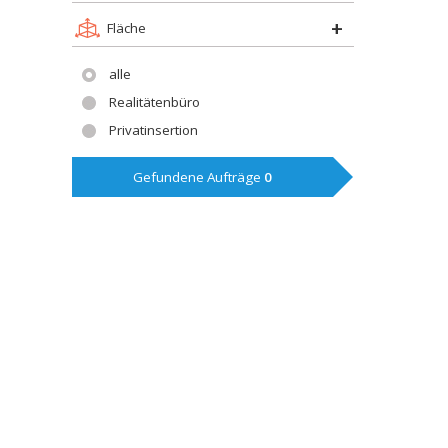
Fläche
alle
Realitätenbüro
Privatinsertion
Gefundene Aufträge
0