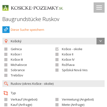
Baugrundstücke Ruskov
Diese Suche speichern
Košický
Gelnica
Košice - okolie
Košice I
Košice II
Košice III
Košice IV
Michalovce
Rožňava
Sobrance
Spišská Nová Ves
Trebišov
Typ
Verkauf (Angebot)
Vermietung (Angebot)
Kauf (Anfrage)
Miete (Anfrage)