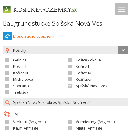
Baugrundstücke Spišská Nová Ves
Diese Suche speichern
Košický
Gelnica
Košice - okolie
Košice I
Košice II
Košice III
Košice IV
Michalovce
Rožňava
Sobrance
Spišská Nová Ves
Trebišov
Typ
Verkauf (Angebot)
Vermietung (Angebot)
Kauf (Anfrage)
Miete (Anfrage)