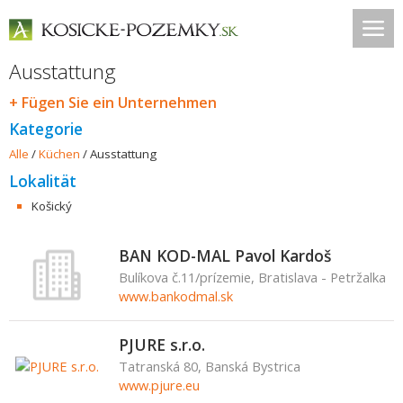
Ausstattung
+ Fügen Sie ein Unternehmen
Kategorie
Alle
/
Küchen
/
Ausstattung
Lokalität
Košický
BAN KOD-MAL Pavol Kardoš
Bulíkova č.11/prízemie, Bratislava - Petržalka
www.bankodmal.sk
PJURE s.r.o.
Tatranská 80, Banská Bystrica
www.pjure.eu