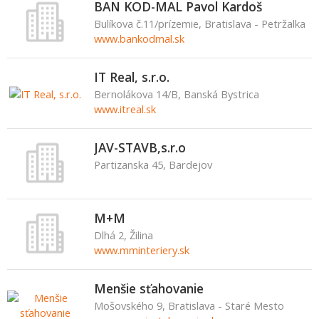
BAN KOD-MAL Pavol Kardoš
Bulíkova č.11/prízemie, Bratislava - Petržalka
www.bankodmal.sk
IT Real, s.r.o.
Bernolákova 14/B, Banská Bystrica
www.itreal.sk
JAV-STAVB,s.r.o
Partizanska 45, Bardejov
M+M
Dlhá 2, Žilina
www.mminteriery.sk
Menšie sťahovanie
Mošovského 9, Bratislava - Staré Mesto