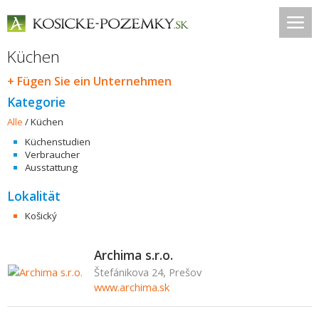
Küchen
+ Fügen Sie ein Unternehmen
Kategorie
Alle
/
Küchen
Küchenstudien
Verbraucher
Ausstattung
Lokalität
Košický
Archima s.r.o.
Štefánikova 24, Prešov
www.archima.sk