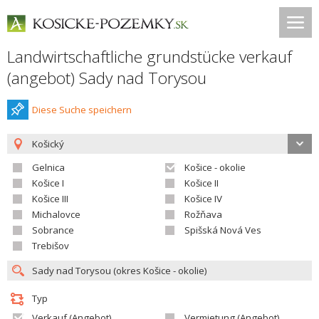
Landwirtschaftliche grundstücke verkauf
(angebot) Sady nad Torysou
Diese Suche speichern
Košický
Gelnica
Košice - okolie
Košice I
Košice II
Košice III
Košice IV
Michalovce
Rožňava
Sobrance
Spišská Nová Ves
Trebišov
Typ
Verkauf (Angebot)
Vermietung (Angebot)